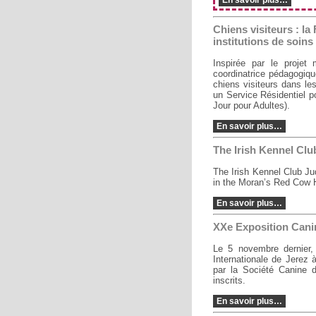
En savoir plus…
Chiens visiteurs : l
institutions de soins
Inspirée par le proje
coordinatrice pédagogiqu
chiens visiteurs dans les
un Service Résidentiel po
Jour pour Adultes).
En savoir plus…
The Irish Kennel Cl
The Irish Kennel Club 
in the Moran’s Red Cow H
En savoir plus…
XXe Exposition Canin
Le 5 novembre dernier, 
Internationale de Jerez
par la Société Canine 
inscrits.
En savoir plus…