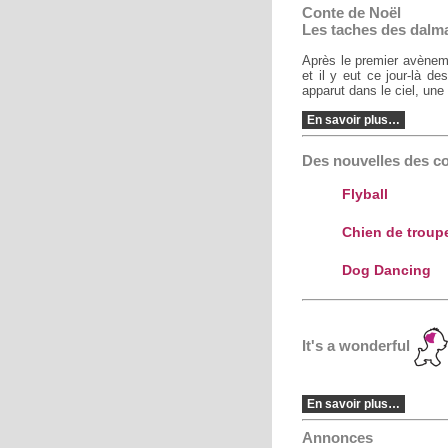
Conte de Noël
Les taches des dalma
Après le premier avènem
et il y eut ce jour-là d
apparut dans le ciel, une é
En savoir plus…
Des nouvelles des c
Flyball
Chien de troup
Dog Dancing
It's a wonderful
En savoir plus…
Annonces