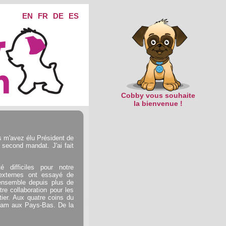
EN
FR
DE
ES
Cobby vous souhaite
la bienvenue !
s m'avez élu Président de
 second mandat. J'ai fait
 difficiles pour notre
 externes ont essayé de
 ensemble depuis plus de
tre collaboration pour les
ier. Aux quatre coins du
nam aux Pays-Bas. De la