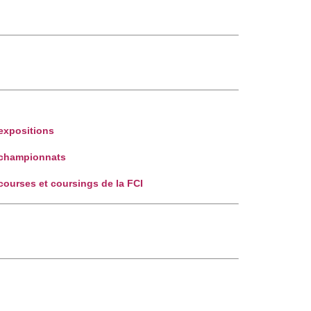
 expositions
 championnats
courses et coursings de la FCI