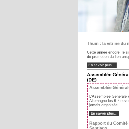
Thuin : la vitrine du
Cette année encore, le s
de promotion du lien uniq
En savoir plus…
Assemblée Générale
(DE)
Assemblée Générale 
L’Assemblée Générale d
Allemagne les 6-7 novem
jamais organisée.
En savoir plus…
Rapport du Comité G
Santiago