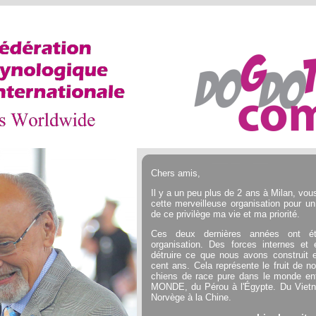
Chers amis,
Il y a un peu plus de 2 ans à Milan, vou
cette merveilleuse organisation pour un
de ce privilège ma vie et ma priorité.
Ces deux dernières années ont été
organisation. Des forces internes et
détruire ce que nous avons construit
cent ans. Cela représente le fruit de no
chiens de race pure dans le monde ent
MONDE, du Pérou à l'Égypte. Du Viet
Norvège à la Chine.