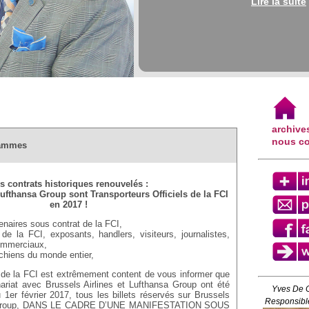
Lire la suite
archive
nous co
grammes
s contrats historiques renouvelés :
Lufthansa Group sont Transporteurs Officiels de la FCI
en 2017 !
naires sous contrat de la FCI,
de la FCI, exposants, handlers, visiteurs, journalistes,
ommerciaux,
chiens du monde entier,
 de la FCI est extrêmement content de vous informer que
ariat avec Brussels Airlines et Lufthansa Group ont été
Yves De 
u 1er février 2017, tous les billets réservés sur Brussels
Responsible
sa Group, DANS LE CADRE D’UNE MANIFESTATION SOUS