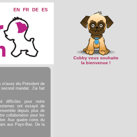
EN
FR
DE
ES
Cobby vous souhaite
la bienvenue !
s m'avez élu Président de
 second mandat. J'ai fait
 difficiles pour notre
 externes ont essayé de
 ensemble depuis plus de
tre collaboration pour les
ier. Aux quatre coins du
nam aux Pays-Bas. De la