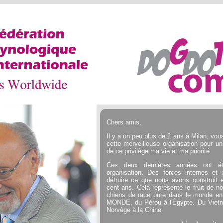
Chers amis,
Il y a un peu plus de 2 ans à Milan, vou
cette merveilleuse organisation pour un
de ce privilège ma vie et ma priorité.
Ces deux dernières années ont été
organisation. Des forces internes et
détruire ce que nous avons construit
cent ans. Cela représente le fruit de no
chiens de race pure dans le monde ent
MONDE, du Pérou à l'Égypte. Du Viet
Norvège à la Chine.