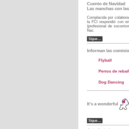
Cuento de Navidad
Las manchas con las 
Complacida por colaborar 
la FCI respondió con en
(profesional de socorri
Nac.
Sigue…
Informan las comisio
Flyball
Perros de reba
Dog Dancing
It's a wonderful
Sigue…