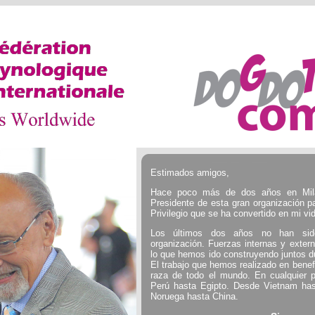
Estimados amigos,
Hace poco más de dos años en Milá
Presidente de esta gran organización 
Privilegio que se ha convertido en mi vid
Los últimos dos años no han sido
organización. Fuerzas internas y extern
lo que hemos ido construyendo juntos d
El trabajo que hemos realizado en benefi
raza de todo el mundo. En cualquier
Perú hasta Egipto. Desde Vietnam ha
Noruega hasta China.