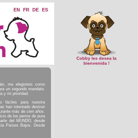
EN
FR
DE
ES
Cobby les desea la
bienvenida !
n, me elegisteis como
para un segundo mandato.
a y mi prioridad.
 fáciles para nuestra
as han intentado destruir
urante más de cien años.
cio de los perros de pura
 parte del MUNDO, desde
sta Países Bajos. Desde