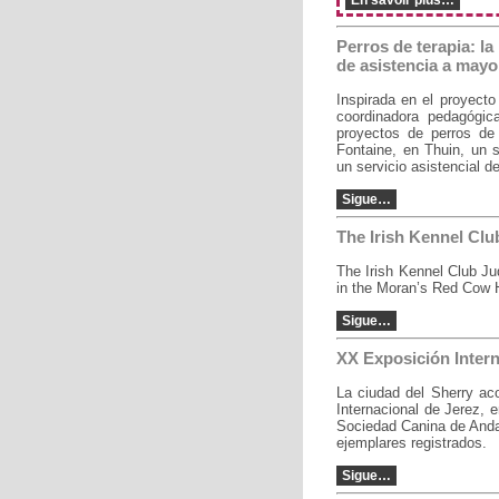
En savoir plus…
Perros de terapia: l
de asistencia a mayo
Inspirada en el proyecto
coordinadora pedagógic
proyectos de perros de 
Fontaine, en Thuin, un s
un servicio asistencial d
Sigue…
The Irish Kennel Cl
The Irish Kennel Club 
in the Moran’s Red Cow H
Sigue…
XX Exposición Intern
La ciudad del Sherry ac
Internacional de Jerez, 
Sociedad Canina de Andal
ejemplares registrados.
Sigue…