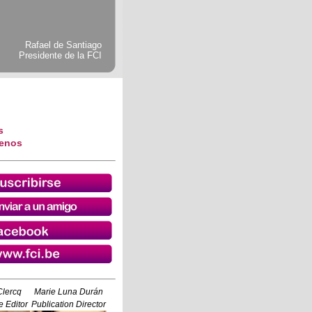
Rafael de Santiago
Presidente de la FCI
s
tenos
Clercq
Marie Luna Durán
 Editor
Publication Director