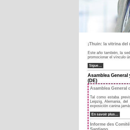
¡Thuin: la vitrina de
Este año también, la se
promocionar el vínculo ún
Sigue…
Asamblea General y
(DE)
Asamblea General d
Tal como estaba previ
Leipzig, Alemania, de
exposición canina jamá
En savoir plus…
Informe des Comité 
Santiago